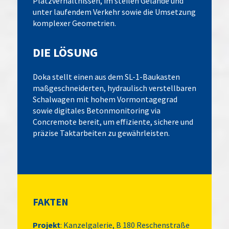
Platzverhältnissen, im steilen Gelände und
unter laufendem Verkehr sowie die Umsetzung
komplexer Geometrien.
DIE LÖSUNG
Doka stellt einen aus dem SL-1-Baukasten
maßgeschneiderten, hydraulisch verstellbaren
Schalwagen mit hohem Vormontagegrad
sowie digitales Betonmonitoring via
Concremote bereit, um effiziente, sichere und
präzise Taktarbeiten zu gewährleisten.
FAKTEN
Projekt
: Kanzelgalerie, B 180 Reschenstraße