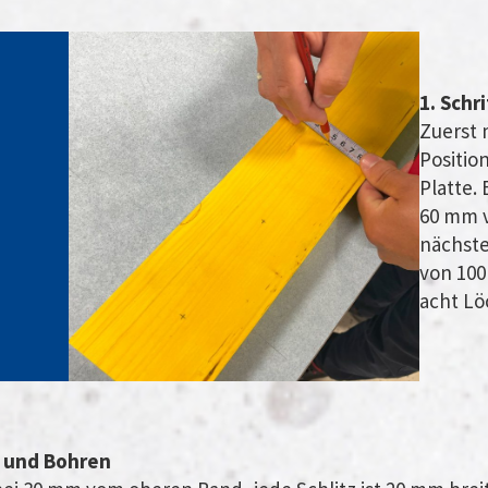
1. Schr
Zuerst 
Positio
Platte.
60 mm v
nächste
von 100
acht Lö
n und Bohren