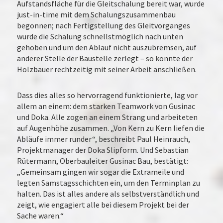
Aufstandsfläche für die Gleitschalung bereit war, wurde
just-in-time mit dem Schalungszusammenbau
begonnen; nach Fertigstellung des Gleitvorganges
wurde die Schalung schnellstmöglich nach unten
gehoben und um den Ablauf nicht auszubremsen, auf
anderer Stelle der Baustelle zerlegt – so konnte der
Holzbauer rechtzeitig mit seiner Arbeit anschließen.
Dass dies alles so hervorragend funktionierte, lag vor
allem an einem: dem starken Teamwork von Gusinac
und Doka. Alle zogen an einem Strang und arbeiteten
auf Augenhöhe zusammen. „Von Kern zu Kern liefen die
Abläufe immer runder“, beschreibt Paul Heinrauch,
Projektmanager der Doka Slipform. Und Sebastian
Rütermann, Oberbauleiter Gusinac Bau, bestätigt:
„Gemeinsam gingen wir sogar die Extrameile und
legten Samstagsschichten ein, um den Terminplan zu
halten. Das ist alles andere als selbstverständlich und
zeigt, wie engagiert alle bei diesem Projekt bei der
Sache waren.“