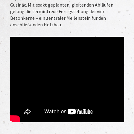
Gusinac. Mit exakt geplanten, gleitenden Abläufen
gelang die termintreue Fertigstellung der vier
Betonkerne – ein zentraler Meilenstein für den
anschließenden Holzbau.