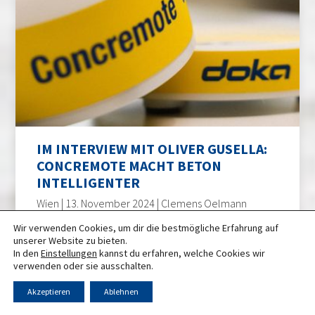
IM INTERVIEW MIT OLIVER GUSELLA:
CONCREMOTE MACHT BETON
INTELLIGENTER
Wien | 13. November 2024 | Clemens Oelmann
Im Interview mit Oliver Gusella, Geschäftsführer bei
Wir verwenden Cookies, um dir die bestmögliche Erfahrung auf
Vasko+Partner, haben wir uns über die steigende
unserer Website zu bieten.
Bedeutung sowie die Vorteile digitaler Lösungen bei
In den
Einstellungen
kannst du erfahren, welche Cookies wir
verwenden oder sie ausschalten.
der effizienten Abwicklung von komplexen
Bauprojekten unterhalten.
Akzeptieren
Ablehnen
WEITERLESEN