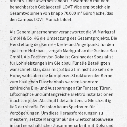
Arbeits- und Gewerbestandort. Zusammen mit dem
benachbarten Gebäudeteil LOVT Vibe ergibt sich ein
Gesamtvolumen von knapp 70.000 m² Bürofläche, das
den Campus LOVT Munich bildet.
Als Generalunternehmer verantwortet die W. Markgraf
GmbH & Co. KG die Umsetzung des Gesamtprojekts. Die
Herstellung der Kerne – Dreh- und Angelpunkt für den
späteren Holzbau – vergab Markgraf an die Gusinac Bau
GmbH. Als Partner von Doka ist Gusinac der Spezialist
für Lohnleistungen im Gleitbau. Für alle Beteiligten
war schnell klar, dass mit 23 bis 31 m nicht so sehr die
Höhe, wohl aber die komplexen Strukturen der Kerne
zum baulichen Flaschenhals werden könnten:
zahlreiche Ein- und Aussparungen für Fenster, Türen,
Liftschächte und umfangreiche Elektroinstallationen
machten jeden Abschnitt detailintensiv. Gleichzeitig
ließ der straffe Zeitplan kaum Spielraum für
Verzögerungen. Um diese Herausforderungen zu
meistern, setzte Markgraf auf die Gleitschalbauweise
in partnerschaftlicher Zusammenarbeit mit Doka und