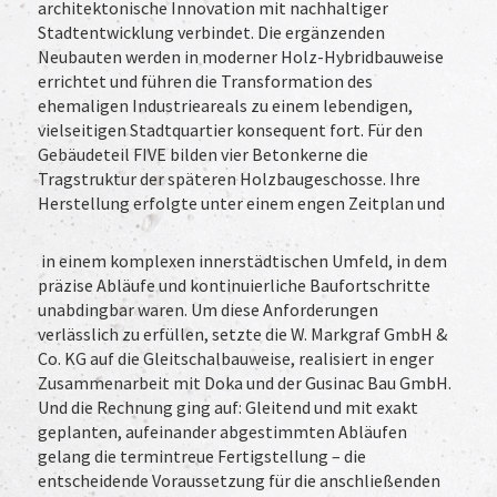
architektonische Innovation mit nachhaltiger
Stadtentwicklung verbindet. Die ergänzenden
Neubauten werden in moderner Holz-Hybridbauweise
errichtet und führen die Transformation des
ehemaligen Industrieareals zu einem lebendigen,
vielseitigen Stadtquartier konsequent fort. Für den
Gebäudeteil FIVE bilden vier Betonkerne die
Tragstruktur der späteren Holzbaugeschosse. Ihre
Herstellung erfolgte unter einem engen Zeitplan und
in einem komplexen innerstädtischen Umfeld, in dem
präzise Abläufe und kontinuierliche Baufortschritte
unabdingbar waren. Um diese Anforderungen
verlässlich zu erfüllen, setzte die W. Markgraf GmbH &
Co. KG auf die Gleitschalbauweise, realisiert in enger
Zusammenarbeit mit Doka und der Gusinac Bau GmbH.
Und die Rechnung ging auf: Gleitend und mit exakt
geplanten, aufeinander abgestimmten Abläufen
gelang die termintreue Fertigstellung – die
entscheidende Voraussetzung für die anschließenden