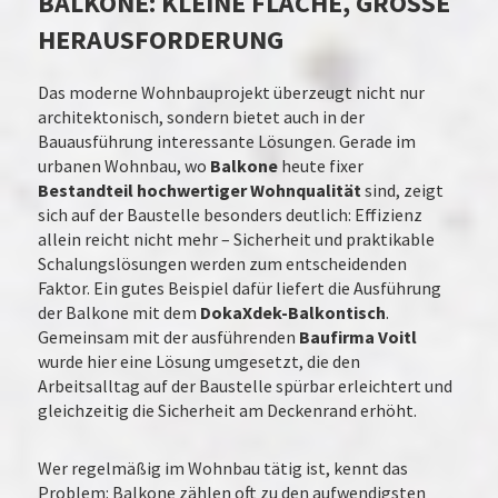
BALKONE: KLEINE FLÄCHE, GROSSE H
ERAUSFORDERUNG
Das moderne Wohnbauprojekt überzeugt nicht nur
architektonisch, sondern bietet auch in der
Bauausführung interessante Lösungen. Gerade im
urbanen Wohnbau, wo
Balkone
heute fixer
Bestandteil hochwertiger Wohnqualität
sind, zeigt
sich auf der Baustelle besonders deutlich: Effizienz
allein reicht nicht mehr – Sicherheit und praktikable
Schalungslösungen werden zum entscheidenden
Faktor. Ein gutes Beispiel dafür liefert die Ausführung
der Balkone mit dem
DokaXdek-Balkontisch
.
Gemeinsam mit der ausführenden
Baufirma Voitl
wurde hier eine Lösung umgesetzt, die den
Arbeitsalltag auf der Baustelle spürbar erleichtert und
gleichzeitig die Sicherheit am Deckenrand erhöht.
Wer regelmäßig im Wohnbau tätig ist, kennt das
Problem: Balkone zählen oft zu den aufwendigsten