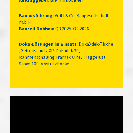
Auftraggeber:
BIP Immobilien
Bauausführung:
Voitl & Co. Baugesellschaft
m.b.H.
Bauzeit Rohbau:
Q3 2025-Q2 2026
Doka-Lösungen im Einsatz:
DokaXdek-Tische
, Seitenschutz XP, Dokadek 30,
Rahmenschalung Framax Xlife, Traggerüst
Staxo 100, Abstützböcke