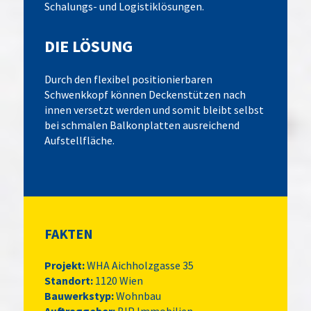
Schalungs- und Logistiklösungen.
DIE LÖSUNG
Durch den flexibel positionierbaren
Schwenkkopf können Deckenstützen nach
innen versetzt werden und somit bleibt selbst
bei schmalen Balkonplatten ausreichend
Aufstellfläche.
FAKTEN
Projekt:
WHA Aichholzgasse 35
Standort:
1120 Wien
Bauwerkstyp:
Wohnbau