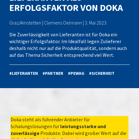
ERFOLGSFAKTOR VON DOKA
Graz/Amstetten | Clemens Oelmann | 3. Mai 2023
Die Zuverlässigkeit von Lieferanten ist für Doka ein
wichtiger Erfolgsfaktor. Im Idealfall legen Zulieferer
deshalb nicht nur auf die Produktqualität, sondern auch
auf das Thema Sicherheit entsprechend viel Wert.
#LIEFERANTEN
#PARTNER
#PEWAG
#SICHERHEIT
Doka steht als führender Anbieter für
Schalungslösungen für
leistungsstarke und
zuverlässige
Produkte. Dabei wird großer Wert auf die