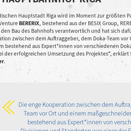
tischen Hauptstadt Riga wird im Moment zur größten P
 Venture
BERERIX
, bestehend aus der BESIX Group, RERE
 den Bau des Bahnhofs verantwortlich und hat sich dafü
ation zwischen dem Auftraggeber, dem Doka-Team vor 
 bestehend aus Expert*innen von verschiedenen Doka
ei der erfolgreichen Umsetzung des Projektes“, erklärt
er
.
Die enge Kooperation zwischen dem Auftra
Team vor Ort und einem maßgeschneider
bestehend aus Expert*innen von versc
Divisionen und Standorten war einer der E