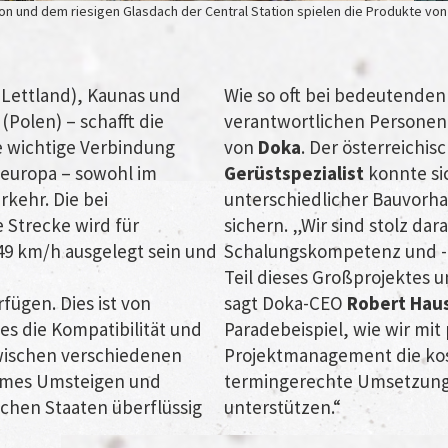
 und dem riesigen Glasdach der Central Station spielen die Produkte von D
 (Lettland), Kaunas und
Wie so oft bei bedeutenden
(Polen) – schafft die
verantwortlichen Personen
e wichtige Verbindung
von
Doka
. Der österreichis
leuropa – sowohl im
Gerüstspezialist
konnte si
rkehr. Die bei
unterschiedlicher Bauvorha
te Strecke wird für
sichern. „Wir sind stolz dar
49 km/h ausgelegt sein und
Schalungskompetenz und -e
Teil dieses Großprojektes u
ügen. Dies ist von
sagt Doka-CEO
Robert Hau
s die Kompatibilität und
Paradebeispiel, wie wir mit
wischen verschiedenen
Projektmanagement die kos
ames Umsteigen und
termingerechte Umsetzung 
schen Staaten überflüssig
unterstützen.“