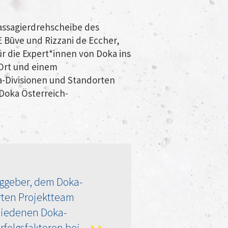
assagierdrehscheibe des
 Būve und Rizzani de Eccher,
r die Expert*innen von Doka ins
Ort und einem
-Divisionen und Standorten
 Doka Österreich-
ggeber, dem Doka-
ten Projektteam
hiedenen Doka-
rfolgsfaktoren bei