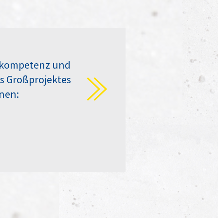
gskompetenz und
es Großprojektes
nen: