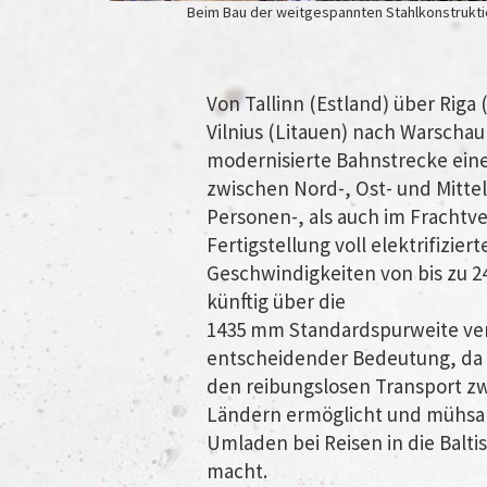
Beim Bau der weitgespannten Stahlkonstruktion
Von Tallinn (Estland) über Riga
Vilnius (Litauen) nach Warschau 
modernisierte Bahnstrecke ein
zwischen Nord-, Ost- und Mitte
Personen-, als auch im Frachtve
Fertigstellung voll elektrifizier
Geschwindigkeiten von bis zu 2
künftig über die
1435 mm Standardspurweite verf
entscheidender Bedeutung, da e
den reibungslosen Transport z
Ländern ermöglicht und mühs
Umladen bei Reisen in die Balti
macht.