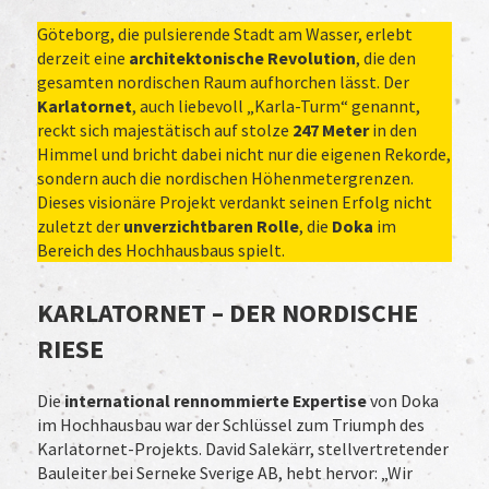
Göteborg, die pulsierende Stadt am Wasser, erlebt
derzeit eine
architektonische Revolution
, die den
gesamten nordischen Raum aufhorchen lässt. Der
Karlatornet
, auch liebevoll „Karla-Turm“ genannt,
reckt sich majestätisch auf stolze
247 Meter
in den
Himmel und bricht dabei nicht nur die eigenen Rekorde,
sondern auch die nordischen Höhenmetergrenzen.
Dieses visionäre Projekt verdankt seinen Erfolg nicht
zuletzt der
unverzichtbaren Rolle
, die
Doka
im
Bereich des Hochhausbaus spielt.
KARLATORNET – DER NORDISCHE
RIESE
Die
international rennommierte Expertise
von Doka
im Hochhausbau war der Schlüssel zum Triumph des
Karlatornet-Projekts. David Salekärr, stellvertretender
Bauleiter bei Serneke Sverige AB, hebt hervor: „Wir