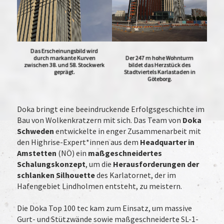
Das Erscheinungsbild wird
durch markante Kurven
Der 247 m hohe Wohnturm
zwischen 38. und 58. Stockwerk
bildet das Herzstück des
geprägt.
Stadtviertels Karlastaden in
Göteborg.
Doka bringt eine beeindruckende Erfolgsgeschichte im
Bau von Wolkenkratzern mit sich. Das Team von
Doka
Schweden
entwickelte in enger Zusammenarbeit mit
den Highrise-Expert*innen aus dem
Headquarter in
Amstetten
(NÖ) ein
maßgeschneidertes
Schalungskonzept
, um die
Herausforderungen der
schlanken Silhouette
des Karlatornet, der im
Hafengebiet Lindholmen entsteht, zu meistern.
Die Doka Top 100 tec kam zum Einsatz, um massive
Gurt- und Stützwände sowie maßgeschneiderte SL-1-