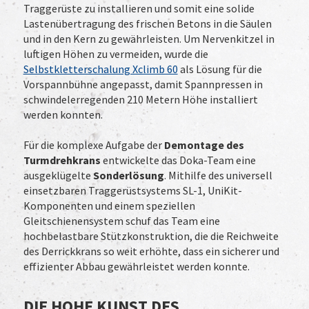
Traggerüste zu installieren und somit eine solide
Lastenübertragung des frischen Betons in die Säulen
und in den Kern zu gewährleisten. Um Nervenkitzel in
luftigen Höhen zu vermeiden, wurde die
Selbstkletterschalung Xclimb 60
als Lösung für die
Vorspannbühne angepasst, damit Spannpressen in
schwindelerregenden 210 Metern Höhe installiert
werden konnten.
Für die komplexe Aufgabe der
Demontage des
Turmdrehkrans
entwickelte das Doka-Team eine
ausgeklügelte
Sonderlösung
. Mithilfe des universell
einsetzbaren Traggerüstsystems SL-1, UniKit-
Komponenten und einem speziellen
Gleitschienensystem schuf das Team eine
hochbelastbare Stützkonstruktion, die die Reichweite
des Derrickkrans so weit erhöhte, dass ein sicherer und
effizienter Abbau gewährleistet werden konnte.
DIE HOHE KUNST DES