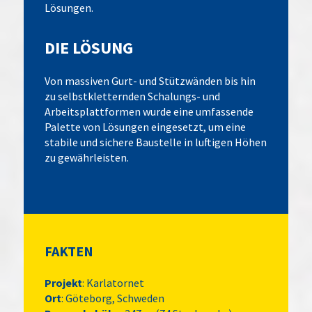
Lösungen.
DIE LÖSUNG
Von massiven Gurt- und Stützwänden bis hin
zu selbstkletternden Schalungs- und
Arbeitsplattformen wurde eine umfassende
Palette von Lösungen eingesetzt, um eine
stabile und sichere Baustelle in luftigen Höhen
zu gewährleisten.
FAKTEN
Projekt
: Karlatornet
Ort
: Göteborg, Schweden