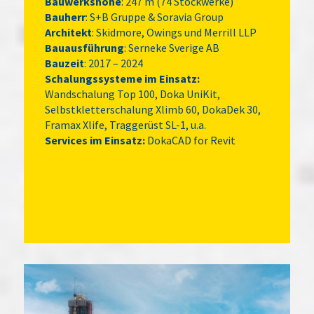
Bauwerkshöhe
: 247 m (74 Stockwerke)
Bauherr
: S+B Gruppe & Soravia Group
Architekt
: Skidmore, Owings und Merrill LLP
Bauausführung
: Serneke Sverige AB
Bauzeit
: 2017 – 2024
Schalungssysteme im Einsatz:
Wandschalung Top 100, Doka UniKit,
Selbstkletterschalung Xlimb 60, DokaDek 30,
Framax Xlife, Traggerüst SL-1, u.a.
Services im Einsatz:
DokaCAD for Revit