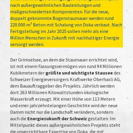
nach außergewöhnlichen Bauleistungen und
maßgeschneiderten Komponenten. Für die neue,
doppelt gekrümmte Bogenstaumauer werden rund
220.000 m³ Beton mit Schalung von Doka verbaut. Nach
Fertigstellung im Jahr 2025 sollen mehr als eine
Million Menschen in Zukunft mit nachhaltiger Energie
versorgt werden.
Der Grimselsee, an dem die Staumauer errichtet wird,
ist mit einem Fassungsvermögen von rund 94 Millionen
Kubikmetern der
größte und wichtigste Stausee
des
Schweizer Energieversorgers Kraftwerke Oberhasli AG,
dem Bauauftraggeber des Projekts. Jährlich werden
dort 263 Millionen Kilowattstunden ökologische
Wasserkraft erzeugt. Mit einer Höhe von 113 Metern
und einer jahrzehntelangen Geschichte wird der neue
Damm nicht nur die Landschaft verändern, sondern
auch die
Energiezukunft der Schweiz
gestalten. Im
Mittelpunkt dieses außergewöhnlichen Projekts steht
die unverzichtbare Expertise von Doka, die mit