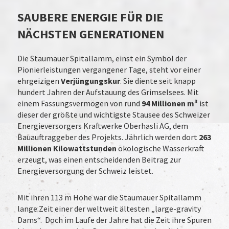
SAUBERE ENERGIE FÜR DIE
NÄCHSTEN GENERATIONEN
Die Staumauer Spitallamm, einst ein Symbol der
Pionierleistungen vergangener Tage, steht vor einer
ehrgeizigen
Verjüngungskur
. Sie diente seit knapp
hundert Jahren der Aufstauung des Grimselsees. Mit
einem Fassungsvermögen von rund
94 Millionen m³
ist
dieser der größte und wichtigste Stausee des Schweizer
Energieversorgers Kraftwerke Oberhasli AG, dem
Bauauftraggeber des Projekts. Jährlich werden dort
263
Millionen Kilowattstunden
ökologische Wasserkraft
erzeugt, was einen entscheidenden Beitrag zur
Energieversorgung der Schweiz leistet.
Mit ihren 113 m Höhe war die Staumauer Spitallamm
lange Zeit einer der weltweit ältesten „large-gravity
Dams“. Doch im Laufe der Jahre hat die Zeit ihre Spuren